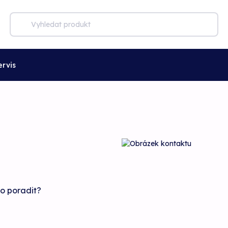
ervis
bo poradit?