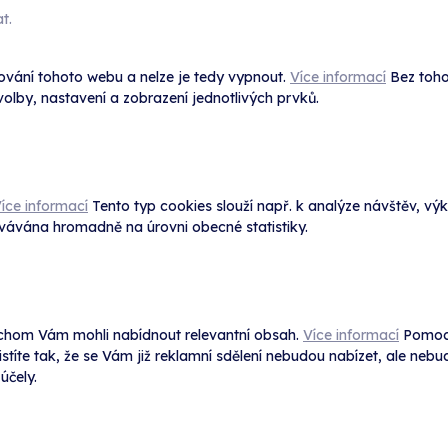
t.
ování tohoto webu a nelze je tedy vypnout.
Více informací
Bez toho
lby, nastavení a zobrazení jednotlivých prvků.
íce informací
Tento typ cookies slouží např. k analýze návštěv, 
ovávána hromadně na úrovni obecné statistiky.
chom Vám mohli nabídnout relevantní obsah.
Více informací
Pomocí
jistíte tak, že se Vám již reklamní sdělení nebudou nabízet, ale n
účely.